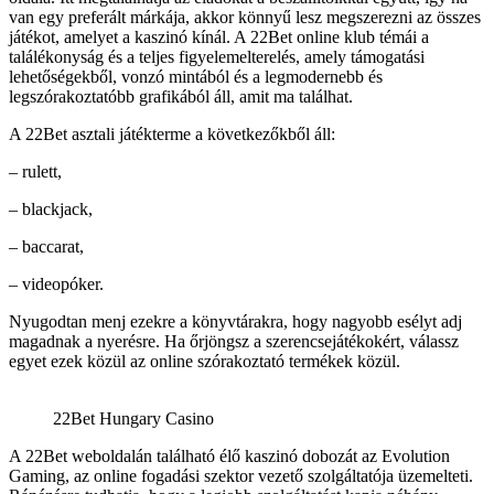
van egy preferált márkája, akkor könnyű lesz megszerezni az összes
játékot, amelyet a kaszinó kínál. A 22Bet online klub témái a
találékonyság és a teljes figyelemelterelés, amely támogatási
lehetőségekből, vonzó mintából és a legmodernebb és
legszórakoztatóbb grafikából áll, amit ma találhat.
A 22Bet asztali játékterme a következőkből áll:
– rulett,
– blackjack,
– baccarat,
– videopóker.
Nyugodtan menj ezekre a könyvtárakra, hogy nagyobb esélyt adj
magadnak a nyerésre. Ha őrjöngsz a szerencsejátékokért, válassz
egyet ezek közül az online szórakoztató termékek közül.
22Bet Hungary Casino
A 22Bet weboldalán található élő kaszinó dobozát az Evolution
Gaming, az online fogadási szektor vezető szolgáltatója üzemelteti.