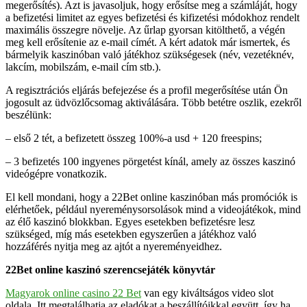
megerősítés). Azt is javasoljuk, hogy erősítse meg a számláját, hogy
a befizetési limitet az egyes befizetési és kifizetési módokhoz rendelt
maximális összegre növelje. Az űrlap gyorsan kitölthető, a végén
meg kell erősítenie az e-mail címét. A kért adatok már ismertek, és
bármelyik kaszinóban való játékhoz szükségesek (név, vezetéknév,
lakcím, mobilszám, e-mail cím stb.).
A regisztrációs eljárás befejezése és a profil megerősítése után Ön
jogosult az üdvözlőcsomag aktiválására. Több betétre oszlik, ezekről
beszélünk:
– első 2 tét, a befizetett összeg 100%-a usd + 120 freespins;
– 3 befizetés 100 ingyenes pörgetést kínál, amely az összes kaszinó
videógépre vonatkozik.
El kell mondani, hogy a 22Bet online kaszinóban más promóciók is
elérhetőek, például nyereménysorsolások mind a videojátékok, mind
az élő kaszinó blokkban. Egyes esetekben befizetésre lesz
szükséged, míg más esetekben egyszerűen a játékhoz való
hozzáférés nyitja meg az ajtót a nyereményeidhez.
22Bet online kaszinó szerencsejáték könyvtár
Magyarok online casino 22 Bet
van egy kiváltságos video slot
oldala. Itt megtalálhatja az eladókat a beszállítóikkal együtt, így ha