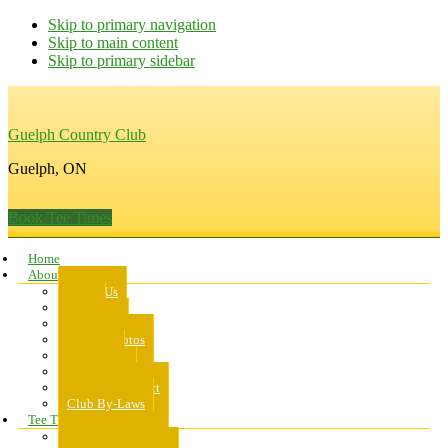
Skip to primary navigation
Skip to main content
Skip to primary sidebar
Guelph Country Club
Guelph, ON
Book Tee Times
Home
About Us
About Us
Rates
Scorecard
Course Photos
Pro Shop
Dress Code
Code of Conduct
Club By-Laws
Tee Times
Public Tee Times