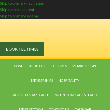
Skip to primary navigation
Skip to main content
Skip to primary sidebar
BOOK TEE TIMES
HOME
ABOUT US
TEE TIMES
MEMBER LOGIN
MEMBERSHIPS
HOSPITALITY
LADIES TUESDAY LEAGUE
WEDNESDAY LADIES LEAGUE
MEN’S SECTION
CONTACT US
CALENDAR