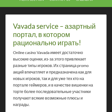
Vavada service – азартный
портал, в котором
рационально играть!
Online casino Vavada имеет достаточно
высокие оценки, из-за этого привлекает
разные типы игроков. Их страница promo
акций впечатляет и предназначена как для
новых игроков, так и для уже тех кто на
портале геймеров, и в качестве вишенки на
торте более последовательные участники
получают всякие возможные плюсы и
награды.