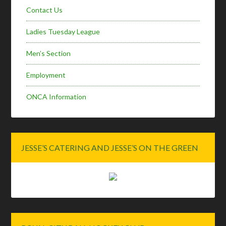
Contact Us
Ladies Tuesday League
Men’s Section
Employment
ONCA Information
JESSE’S CATERING AND JESSE’S ON THE GREEN