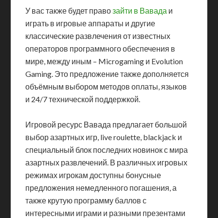
У вас также будет право
зайти в Вавада
и
играть в игровые аппараты и другие
классические развлечения от известных
операторов программного обеспечения в
мире, между иным – Microgaming и Evolution
Gaming. Это предложение также дополняется
объёмным выбором методов оплаты, языков
и 24/7 технической поддержкой.
Игровой ресурс Вавада предлагает большой
выбор азартных игр, live roulette, blackjack и
специальный блок последних новинок с мира
азартных развлечений. В различных игровых
режимах игрокам доступны бонусные
предложения немедленного погашения, а
также крутую программу баллов с
интересными играми и разными презентами