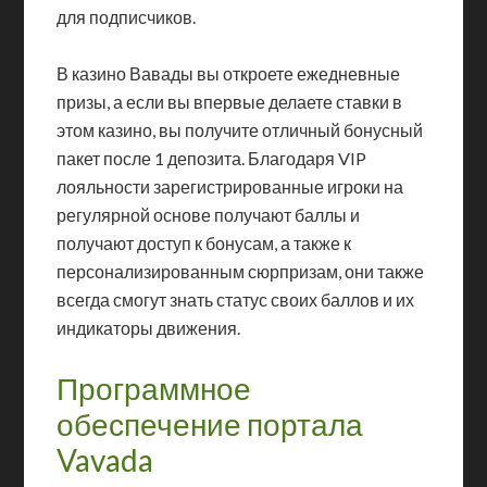
для подписчиков.
В казино Вавады вы откроете ежедневные
призы, а если вы впервые делаете ставки в
этом казино, вы получите отличный бонусный
пакет после 1 депозита. Благодаря VIP
лояльности зарегистрированные игроки на
регулярной основе получают баллы и
получают доступ к бонусам, а также к
персонализированным сюрпризам, они также
всегда смогут знать статус своих баллов и их
индикаторы движения.
Программное
обеспечение портала
Vavada