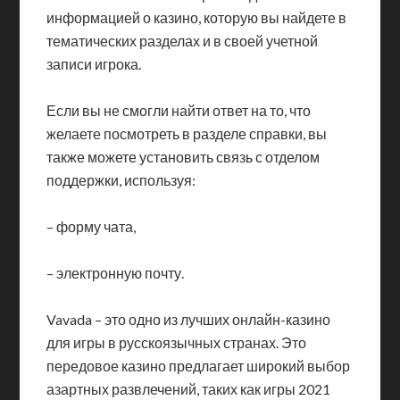
информацией о казино, которую вы найдете в
тематических разделах и в своей учетной
записи игрока.
Если вы не смогли найти ответ на то, что
желаете посмотреть в разделе справки, вы
также можете установить связь с отделом
поддержки, используя:
– форму чата,
– электронную почту.
Vavada – это одно из лучших онлайн-казино
для игры в русскоязычных странах. Это
передовое казино предлагает широкий выбор
азартных развлечений, таких как игры 2021