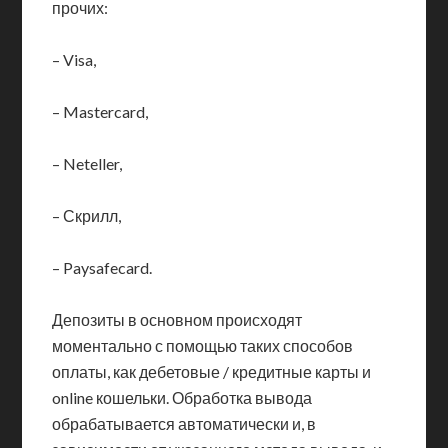
прочих:
– Visa,
– Mastercard,
– Neteller,
– Скрилл,
– Paysafecard.
Депозиты в основном происходят
моментально с помощью таких способов
оплаты, как дебетовые / кредитные карты и
online кошельки. Обработка вывода
обрабатывается автоматически и, в